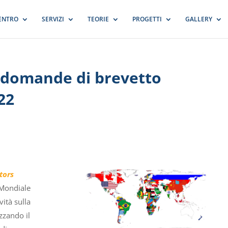
CENTRO
SERVIZI
TEORIE
PROGETTI
GALLERY
i domande di brevetto
22
tors
 Mondiale
vità sulla
izzando il