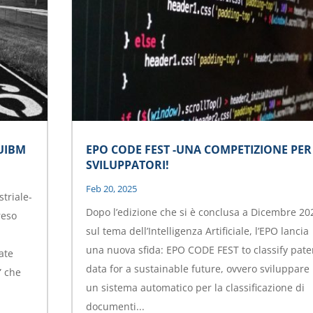
UIBM
EPO CODE FEST -UNA COMPETIZIONE PER
SVILUPPATORI!
Feb 20, 2025
triale-
Dopo l’edizione che si è conclusa a Dicembre 20
reso
sul tema dell’Intelligenza Artificiale, l’EPO lancia
una nuova sfida: EPO CODE FEST to classify pate
zate
data for a sustainable future, ovvero sviluppare
” che
un sistema automatico per la classificazione di
documenti...