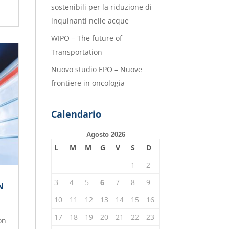
sostenibili per la riduzione di
inquinanti nelle acque
WIPO – The future of
Transportation
Nuovo studio EPO – Nuove
frontiere in oncologia
Calendario
Agosto 2026
L
M
M
G
V
S
D
1
2
3
4
5
6
7
8
9
N
10
11
12
13
14
15
16
17
18
19
20
21
22
23
on