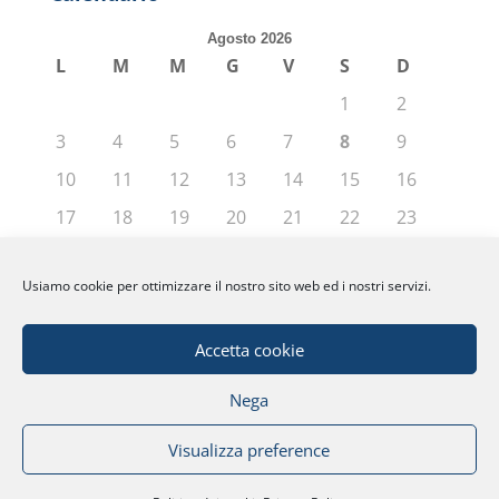
Agosto 2026
L
M
M
G
V
S
D
1
2
3
4
5
6
7
8
9
10
11
12
13
14
15
16
17
18
19
20
21
22
23
24
25
26
27
28
29
30
Usiamo cookie per ottimizzare il nostro sito web ed i nostri servizi.
31
« Giu
Accetta cookie
Nega
© Fondazione Politecnico di Milano | Partita
Visualizza preference
IVA: 04080270962 |
Privacy
|
Note Legali
|