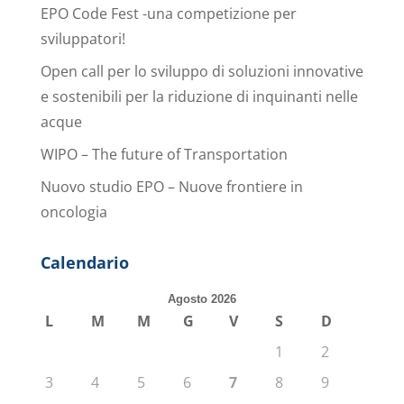
EPO Code Fest -una competizione per
sviluppatori!
Open call per lo sviluppo di soluzioni innovative
e sostenibili per la riduzione di inquinanti nelle
acque
WIPO – The future of Transportation
Nuovo studio EPO – Nuove frontiere in
oncologia
Calendario
Agosto 2026
L
M
M
G
V
S
D
1
2
3
4
5
6
7
8
9