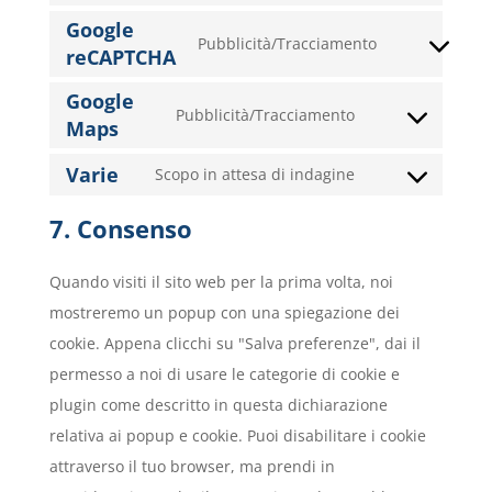
to
Google
Pubblicità/Tracciamento
service
reCAPTCHA
Consent
google-
to
Google
fonts
Pubblicità/Tracciamento
service
Maps
Consent
google-
to
Varie
Scopo in attesa di indagine
recaptcha
Consent
service
to
google-
7. Consenso
service
maps
varie
Quando visiti il sito web per la prima volta, noi
mostreremo un popup con una spiegazione dei
cookie. Appena clicchi su "Salva preferenze", dai il
permesso a noi di usare le categorie di cookie e
plugin come descritto in questa dichiarazione
relativa ai popup e cookie. Puoi disabilitare i cookie
attraverso il tuo browser, ma prendi in