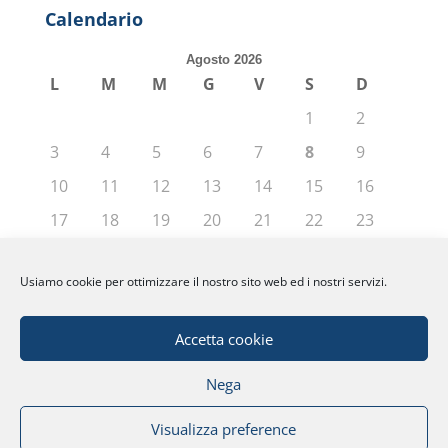
Calendario
Agosto 2026
L
M
M
G
V
S
D
1
2
3
4
5
6
7
8
9
10
11
12
13
14
15
16
17
18
19
20
21
22
23
24
25
26
27
28
29
30
Usiamo cookie per ottimizzare il nostro sito web ed i nostri servizi.
31
« Giu
Accetta cookie
Nega
© Fondazione Politecnico di Milano | Partita
Visualizza preference