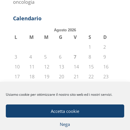
oncologia
Calendario
Agosto 2026
L
M
M
G
V
S
D
1
2
3
4
5
6
7
8
9
10
11
12
13
14
15
16
17
18
19
20
21
22
23
24
25
26
27
28
29
30
Usiamo cookie per ottimizzare il nostro sito web ed i nostri servizi.
31
« Giu
Accetta cookie
Nega