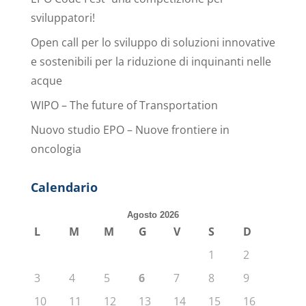
sviluppatori!
Open call per lo sviluppo di soluzioni innovative
e sostenibili per la riduzione di inquinanti nelle
acque
WIPO – The future of Transportation
Nuovo studio EPO – Nuove frontiere in
oncologia
Calendario
Agosto 2026
L
M
M
G
V
S
D
1
2
3
4
5
6
7
8
9
10
11
12
13
14
15
16